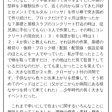
型枠を３種類位作って、近くの川から採ってきた川砂
とセメントでモルタル（パッサ）を作り棒で突き固め
て作り続けた。ブロックだけで２ヶ月は掛かったか
な？基礎と屋根スラブのコンクリート打込の時は、従
兄弟に手伝ってもらい３人で作業した。その時にコン
クリートの混合比１：３：６強度が欲しい時は１：
２：４が良いと教えられた。それ以外の作業、基礎の
根切り・仮枠・ブロック積・配筋・配管線・仮設足場
のほとんどを一人でやっていた。私が手伝ったところ
で物を取って渡すだけ、その他はただ見て監督？して
いるだけなのだが、とても楽しかったことを覚えてい
る。大きな出窓が２ヶ所、クローゼット付の洋間で
す。子供ながら色々と出来上がりを想像して、そう初
めてのベッドはどこに（父がどこからか病院にある様
なやつを持って来てくれた）…少年時代の長く大きな
イベントだった。
これまで幸いにして住まいに関するいろんなことに
興味を持ってこれました。建物の構造・素材・歴史・