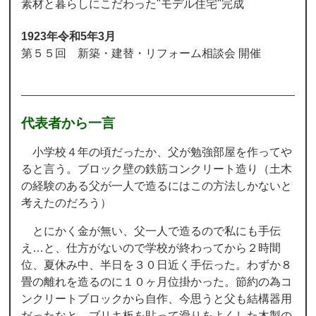
素材と暮らしにこだわった"モデル住宅"完成
1923年令和5年3月
第５５回 新築・建替・リフォーム相談会 開催
代表者から一言
小学校４年の頃だったか、父が勉強部屋を作ってや
ると言う。ブロック壁の鉄筋コンクリート造り（土木
の経験のある父が一人で造るにはこの方法しかないと
考えたのだろう）
とにかく金が無い、父一人で造るので私にも手伝
え…と、仕方がないので学校が終わってから２時間
位、夏休み中、半日を３０日近く手伝った。わずか８
畳の離れを造るのに１０ヶ月位掛かった。節約の為コ
ンクリートブロックから自作、今思うと父も結構器用
だったなと、ブリキ板を貼って滑りをよくした木製の