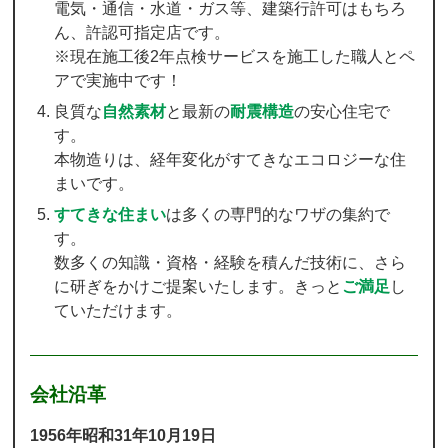
電気・通信・水道・ガス等、建築行許可はもちろ
ん、許認可指定店です。
※現在施工後2年点検サービスを施工した職人とペ
アで実施中です！
良質な
自然素材
と最新の
耐震構造
の安心住宅で
す。
本物造りは、経年変化がすてきなエコロジーな住
まいです。
すてきな住まい
は多くの専門的なワザの集約で
す。
数多くの知識・資格・経験を積んだ技術に、さら
に研ぎをかけご提案いたします。きっと
ご満足
し
ていただけます。
会社沿革
1956年昭和31年10月19日