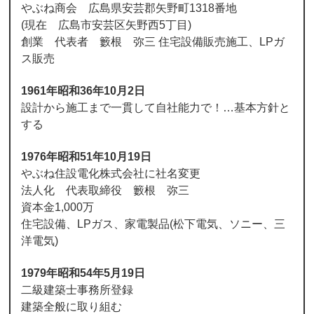
やぶね商会 広島県安芸郡矢野町1318番地
(現在 広島市安芸区矢野西5丁目)
創業 代表者 籔根 弥三 住宅設備販売施工、LPガ
ス販売
1961年昭和36年10月2日
設計から施工まで一貫して自社能力で！…基本方針と
する
1976年昭和51年10月19日
やぶね住設電化株式会社に社名変更
法人化 代表取締役 籔根 弥三
資本金1,000万
住宅設備、LPガス、家電製品(松下電気、ソニー、三
洋電気)
1979年昭和54年5月19日
二級建築士事務所登録
建築全般に取り組む