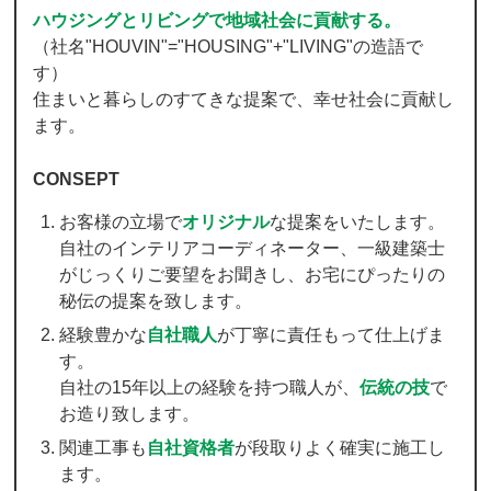
ハウジングとリビングで地域社会に貢献する。
（社名"HOUVIN"="HOUSING"+"LIVING"の造語で
す）
住まいと暮らしのすてきな提案で、幸せ社会に貢献し
ます。
CONSEPT
お客様の立場で
オリジナル
な提案をいたします。
自社のインテリアコーディネーター、一級建築士
がじっくりご要望をお聞きし、お宅にぴったりの
秘伝の提案を致します。
経験豊かな
自社職人
が丁寧に責任もって仕上げま
す。
自社の15年以上の経験を持つ職人が、
伝統の技
で
お造り致します。
関連工事も
自社資格者
が段取りよく確実に施工し
ます。