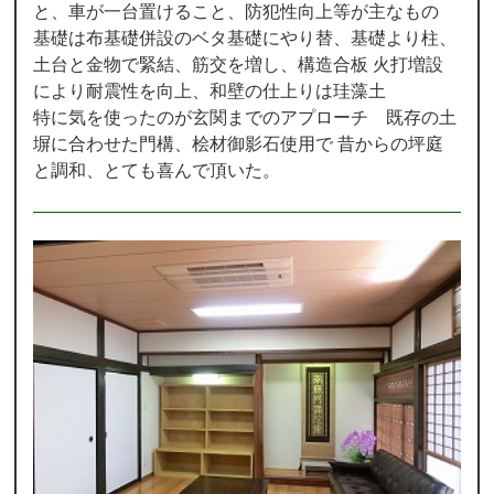
と、車が一台置けること、防犯性向上等が主なもの
基礎は布基礎併設のベタ基礎にやり替、基礎より柱、
土台と金物で緊結、筋交を増し、構造合板 火打増設
により耐震性を向上、和壁の仕上りは珪藻土
特に気を使ったのが玄関までのアプローチ 既存の土
塀に合わせた門構、桧材御影石使用で 昔からの坪庭
と調和、とても喜んで頂いた。