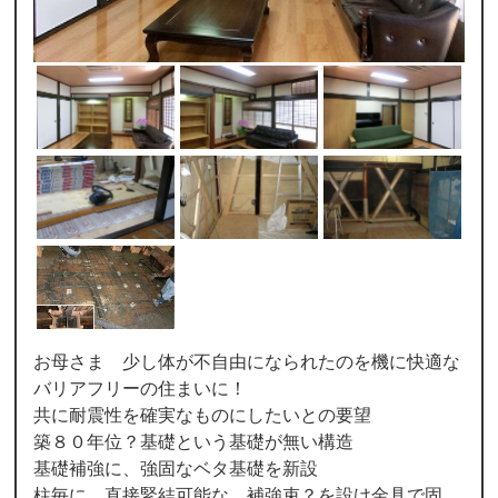
お母さま 少し体が不自由になられたのを機に快適な
バリアフリーの住まいに！
共に耐震性を確実なものにしたいとの要望
築８０年位？基礎という基礎が無い構造
基礎補強に、強固なベタ基礎を新設
柱毎に、直接緊結可能な 補強束？を設け金具で固