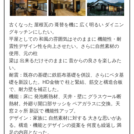
古くなった 屋根瓦の 葺替を機に 広く明るい ダイニン
グキッチンにしたい。
平屋としての 和風の雰囲気はそのままに 機能性・耐
震性デザイン性を向上させたい。さらに自然素材の
使用、元の柱
梁は 出来るだけそのままに 昔からの良さを楽しみた
い。
耐震：既存の基礎に鉄筋布基礎を併設、さらにベタ基
礎を新設した。HD金物で 柱と緊結、筋交と構造合板
で、耐力壁を補正した。
機能：床に 発泡断熱材、天井・壁に グラスウール断
熱材。外廻り開口部サッシを ペアガラスに交換。天
窓２ヶ所 新設で 機能性アップ。
デザイン：家族に 自然素材に対する 大きな思いがあ
る。構造・機能とデザインの提案を 何度も繰返し 満
足の内容となった。