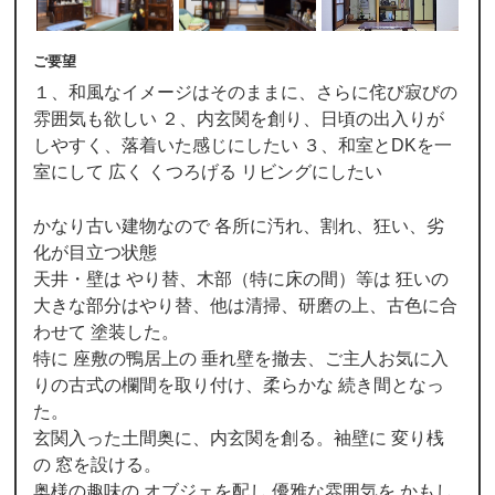
ご要望
１、和風なイメージはそのままに、さらに侘び寂びの
雰囲気も欲しい ２、内玄関を創り、日頃の出入りが
しやすく、落着いた感じにしたい ３、和室とDKを一
室にして 広く くつろげる リビングにしたい
かなり古い建物なので 各所に汚れ、割れ、狂い、劣
化が目立つ状態
天井・壁は やり替、木部（特に床の間）等は 狂いの
大きな部分はやり替、他は清掃、研磨の上、古色に合
わせて 塗装した。
特に 座敷の鴨居上の 垂れ壁を撤去、ご主人お気に入
りの古式の欄間を取り付け、柔らかな 続き間となっ
た。
玄関入った土間奥に、内玄関を創る。袖壁に 変り桟
の 窓を設ける。
奥様の趣味の オブジェを配し 優雅な雰囲気を かもし