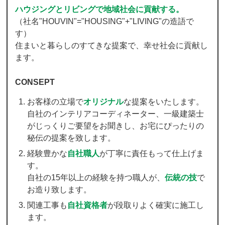
ハウジングとリビングで地域社会に貢献する。
（社名"HOUVIN"="HOUSING"+"LIVING"の造語で
す）
住まいと暮らしのすてきな提案で、幸せ社会に貢献し
ます。
CONSEPT
お客様の立場で
オリジナル
な提案をいたします。
自社のインテリアコーディネーター、一級建築士
がじっくりご要望をお聞きし、お宅にぴったりの
秘伝の提案を致します。
経験豊かな
自社職人
が丁寧に責任もって仕上げま
す。
自社の15年以上の経験を持つ職人が、
伝統の技
で
お造り致します。
関連工事も
自社資格者
が段取りよく確実に施工し
ます。