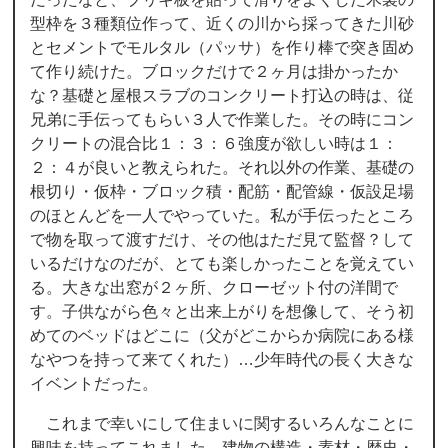
型枠を３種類位作って、近くの川から採ってきた川砂
とセメントでモルタル（パッサ）を作り棒で突き固め
て作り続けた。ブロックだけで２ヶ月は掛かったか
な？基礎と屋根スラブのコンクリート打込の時は、従
兄弟に手伝ってもらい３人で作業した。その時にコン
クリートの混合比１：３：６強度が欲しい時は１：
２：４が良いと教えられた。それ以外の作業、基礎の
根切り・仮枠・ブロック積・配筋・配管線・仮設足場
のほとんどを一人でやっていた。私が手伝ったところ
で物を取って渡すだけ、その他はただ見て監督？して
いるだけなのだが、とても楽しかったことを覚えてい
る。大きな出窓が２ヶ所、クローゼット付の洋間で
す。子供ながら色々と出来上がりを想像して、そう初
めてのベッドはどこに（父がどこからか病院にある様
なやつを持って来てくれた）…少年時代の長く大きな
イベントだった。
これまで幸いにして住まいに関するいろんなことに
興味を持ってこれました。建物の構造・素材・歴史・