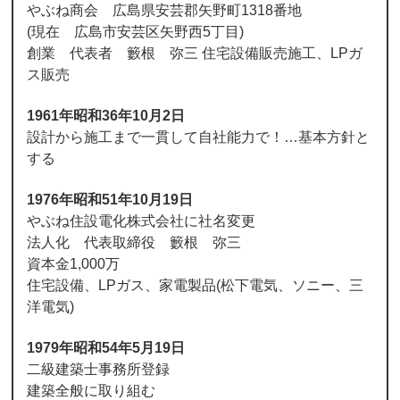
やぶね商会 広島県安芸郡矢野町1318番地
(現在 広島市安芸区矢野西5丁目)
創業 代表者 籔根 弥三 住宅設備販売施工、LPガ
ス販売
1961年昭和36年10月2日
設計から施工まで一貫して自社能力で！…基本方針と
する
1976年昭和51年10月19日
やぶね住設電化株式会社に社名変更
法人化 代表取締役 籔根 弥三
資本金1,000万
住宅設備、LPガス、家電製品(松下電気、ソニー、三
洋電気)
1979年昭和54年5月19日
二級建築士事務所登録
建築全般に取り組む