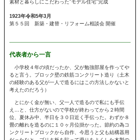
素材と暮らしにこだわった"モデル住宅"完成
1923年令和5年3月
第５５回 新築・建替・リフォーム相談会 開催
代表者から一言
小学校４年の頃だったか、父が勉強部屋を作ってや
ると言う。ブロック壁の鉄筋コンクリート造り（土木
の経験のある父が一人で造るにはこの方法しかないと
考えたのだろう）
とにかく金が無い、父一人で造るので私にも手伝
え…と、仕方がないので学校が終わってから２時間
位、夏休み中、半日を３０日近く手伝った。わずか８
畳の離れを造るのに１０ヶ月位掛かった。節約の為コ
ンクリートブロックから自作、今思うと父も結構器用
だったなと、ブリキ板を貼って滑りをよくした木製の