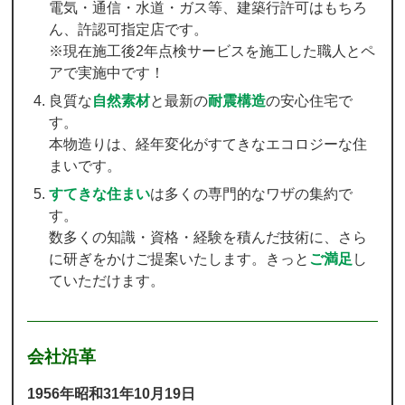
電気・通信・水道・ガス等、建築行許可はもちろ
ん、許認可指定店です。
※現在施工後2年点検サービスを施工した職人とペ
アで実施中です！
良質な
自然素材
と最新の
耐震構造
の安心住宅で
す。
本物造りは、経年変化がすてきなエコロジーな住
まいです。
すてきな住まい
は多くの専門的なワザの集約で
す。
数多くの知識・資格・経験を積んだ技術に、さら
に研ぎをかけご提案いたします。きっと
ご満足
し
ていただけます。
会社沿革
1956年昭和31年10月19日